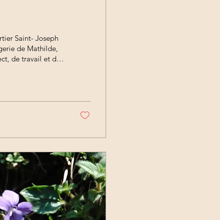
rtier Saint- Joseph
erie de Mathilde,
t, de travail et de
 l’édifice néo-
de plus de 150
ar la main de
tion d’une fresque