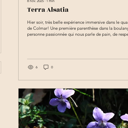
8 nov. 2025
∙
1
min
Terra Alsatia
Hier soir, très belle expérience immersive dans le qua
de Colmar! Une première parenthèse dans la boulang
personne passionnée qui nous parle de pain, de respec
valeurs…le temps d’un matché! Puis une plongée dans
gothique d’à côté pour une remontée dans le temps 
ans… l’église Saint- Joseph, écrin de pierre sculpté p
l’homme et drapé de jeux de lumières, cadre d’évoca
humaine et...
6
0