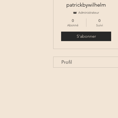
patrickbywilhelm
Administrateur
0
0
Abonné
Suivi
S'abonner
Profil